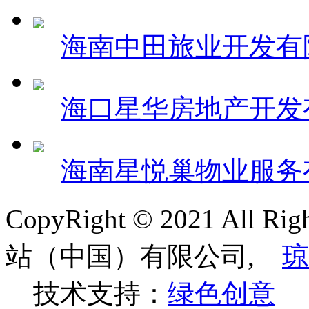
海南中田旅业开发有
海口星华房地产开发
海南星悦巢物业服务
CopyRight © 2021 All
站（中国）有限公司,
琼
技术支持：
绿色创意