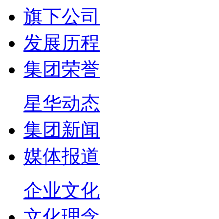
旗下公司
发展历程
集团荣誉
星华动态
集团新闻
媒体报道
企业文化
文化理念