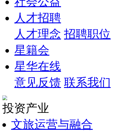
社会公益
人才招聘
人才理念
招聘职位
星籍会
星华在线
意见反馈
联系我们
投资产业
文旅运营与融合