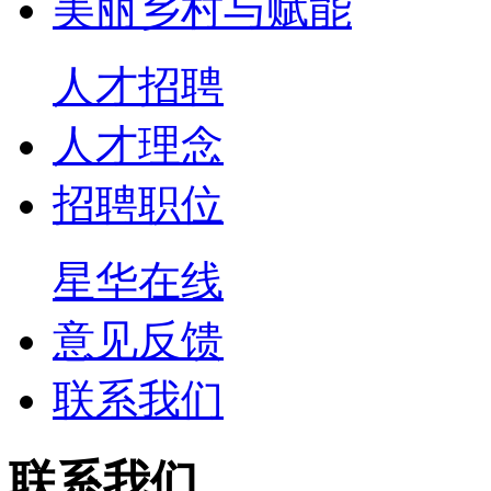
美丽乡村与赋能
人才招聘
人才理念
招聘职位
星华在线
意见反馈
联系我们
联系我们