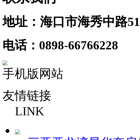
地址：海口市海秀中路51
电话：0898-66766228
手机版网站
友情链接
LINK