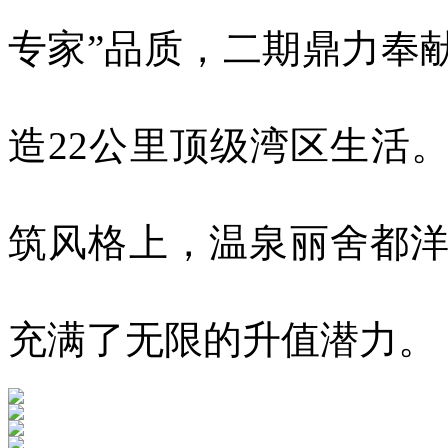
专家”品质，二期鼎力奉
造22公里顶级湾区生活
筑风格上，温泉丽舍都
充满了无限的升值潜力。